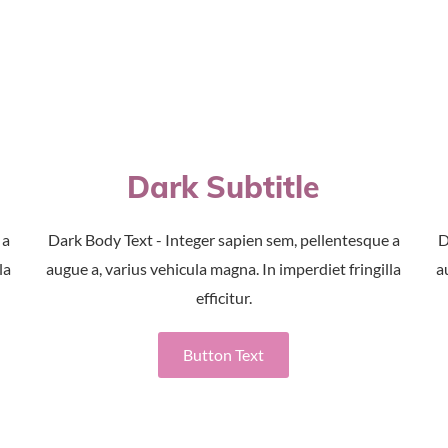
Dark Subtitle
 a
Dark Body Text - Integer sapien sem, pellentesque a
D
la
augue a, varius vehicula magna. In imperdiet fringilla
a
efficitur.
Button Text