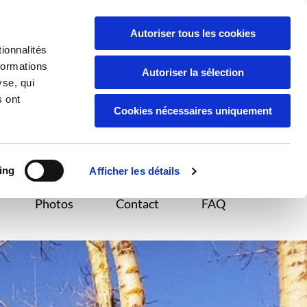
t
Equitation
Photos
Contact
FAQ
Autoriser tous les cookies
05 65 72 71 40

ionnalités
formations
Autoriser la sélection
yse, qui
s ont
Cookies nécessaires uniquement
ing
Afficher les détails
Photos
Contact
FAQ