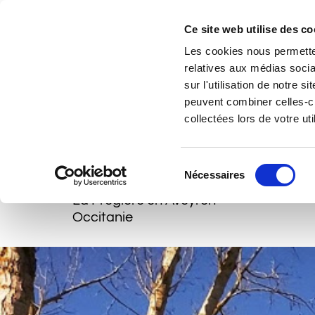
Accéder au contenu
Ce site web utilise des co
Les cookies nous permetten
relatives aux médias socia
Réserver ma location
sur l'utilisation de notre 
peuvent combiner celles-ci
collectées lors de votre uti
Réserver mon activité équestre
Sélection
Nécessaires
du
La Frégière en Aveyron
consentement
Occitanie