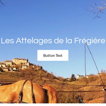
Les Attelages de la Frégière
Button Text